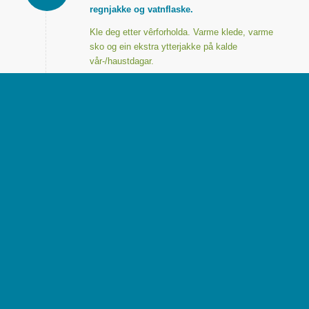
regnjakke og vatnflaske.
Kle deg etter vêrforholda. Varme klede, varme
sko og ein ekstra ytterjakke på kalde
vår-/haustdagar.
PRIS
Vaksne (frå 15 år): kr. 1350, Barn: kr. 1050
ADD-ONS
Lokal lunch
Guida besøk ved Urnes hjortefarm
Henting og levering kan bli organisert ved
ulike stader langs Sognefjorden. Ta kontakt
for ein uforpliktande samtale.