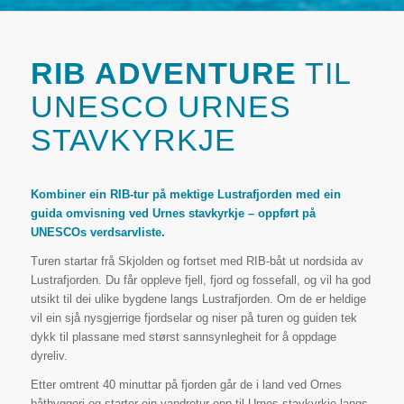
RIB ADVENTURE
TIL
UNESCO URNES
STAVKYRKJE
Kombiner ein RIB-tur på mektige Lustrafjorden med ein
guida omvisning ved Urnes stavkyrkje – oppført på
UNESCOs verdsarvliste.
Turen startar frå Skjolden og fortset med RIB-båt ut nordsida av
Lustrafjorden. Du får oppleve fjell, fjord og fossefall, og vil ha god
utsikt til dei ulike bygdene langs Lustrafjorden. Om de er heldige
vil ein sjå nysgjerrige fjordselar og niser på turen og guiden tek
dykk til plassane med størst sannsynlegheit for å oppdage
dyreliv.
Etter omtrent 40 minuttar på fjorden går de i land ved Ornes
båtbyggeri og starter ein vandretur opp til Urnes stavkyrkje langs