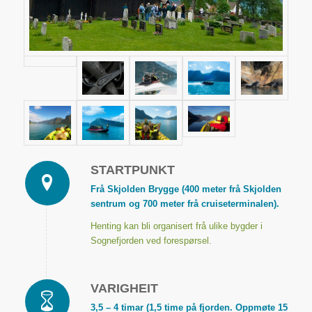
STARTPUNKT
Frå
Skjolden Brygge
(400 meter frå Skjolden
sentrum og 700 meter frå cruiseterminalen).
Henting kan bli organisert frå ulike bygder i
Sognefjorden ved forespørsel.
VARIGHEIT
3,5 – 4 timar (1,5 time på fjorden. Oppmøte 15