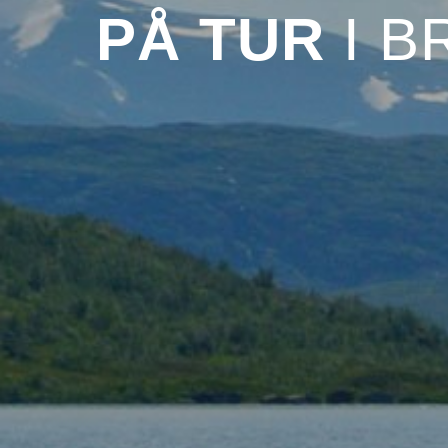
PÅ TUR
I B