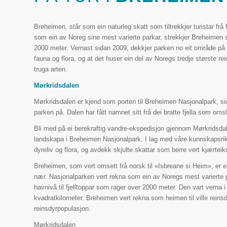
Breheimen, står som ein naturleg skatt som tiltrekkjer turistar frå
som ein av Noreg sine mest varierte parkar, strekkjer Breheimen s
2000 meter. Vernast sidan 2009, dekkjer parken no eit område på 
fauna og flora, og at det huser ein del av Noregs tredje største re
truga arten.
Mørkridsdalen
Mørkridsdalen er kjend som porten til Breheimen Nasjonalpark, si
parken på. Dalen har fått namnet sitt frå dei bratte fjella som omsl
Bli med på ei berekraftig vandre-ekspedisjon gjennom Mørkridsdal
landskapa i Breheimen Nasjonalpark. I lag med våre kunnskapsrike 
dyreliv og flora, og avdekk skjulte skattar som berre vert kjærteik
Breheimen, som vert omsett frå norsk til «Isbreane si Heim», er ein 
nær. Nasjonalparken vert rekna som ein av Noregs mest varierte 
havnivå til fjelltoppar som rager over 2000 meter. Den vart verna 
kvadratkilometer. Breheimen vert rekna som heimen til ville reinsd
reinsdyrpopulasjon.
Mørkridsdalen