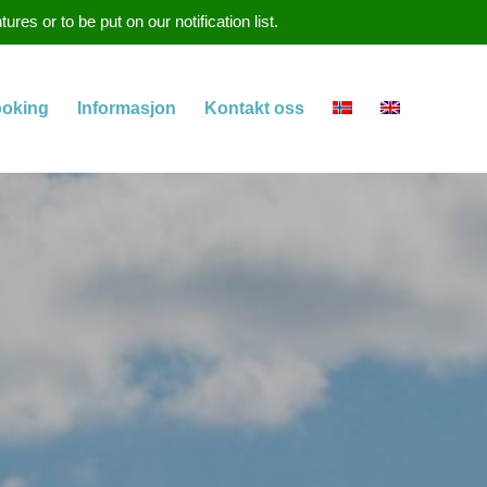
s or to be put on our notification list.
oking
Informasjon
Kontakt oss