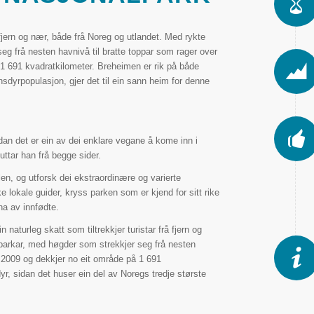
 fjern og nær, både frå Noreg og utlandet. Med rykte
eg frå nesten havnivå til bratte toppar som rager over
1 691 kvadratkilometer. Breheimen er rik på både
insdyrpopulasjon, gjer det til ein sann heim for denne
dan det er ein av dei enklare vegane å kome inn i
uttar han frå begge sider.
en, og utforsk dei ekstraordinære og varierte
lokale guider, kryss parken som er kjend for sitt rike
na av innfødte.
naturleg skatt som tiltrekkjer turistar frå fjern og
parkar, med høgder som strekkjer seg frå nesten
i 2009 og dekkjer no eit område på 1 691
yr, sidan det huser ein del av Noregs tredje største