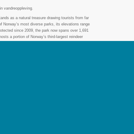
din vandreoppleving.
ds as a natural treasure drawing tourists from far
f Norway’s most diverse parks, its elevations range
rotected since 2009, the park now spans over 1,691
osts a portion of Norway’s third-largest reindeer
 Park, as it is one of the easier ways to enter the
looks it from both sides.
ey, delving into the extraordinary and varied
ledgeable local guides, traverse the park renowned
erished solely by insiders.
s a natural gem that attracts tourists from far and
ty rich parks with altitudes spanning between almost
n 2009 and today stretches over 1 691 square km.
part of Norways third largest raindeer population.
he fantastic and diverse nature in Breheimen national