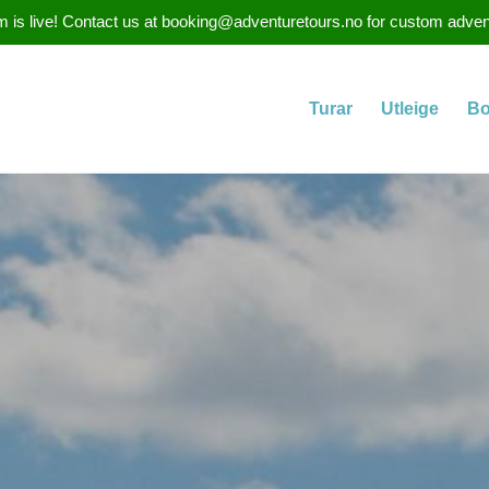
 is live! Contact us at booking@adventuretours.no for custom adventure
Turar
Utleige
Bo