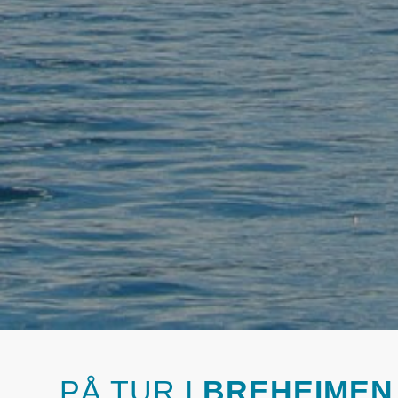
PÅ TUR I
BREHEIMEN