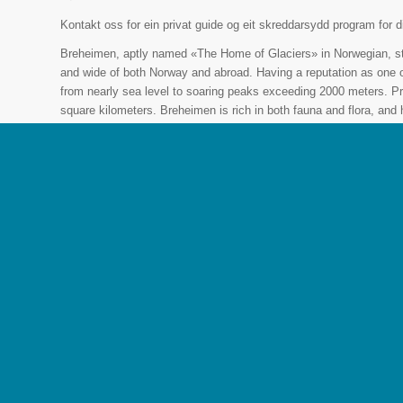
Kontakt oss for ein privat guide og eit skreddarsydd program for 
Breheimen, aptly named «The Home of Glaciers» in Norwegian, stan
and wide of both Norway and abroad. Having a reputation as one o
from nearly sea level to soaring peaks exceeding 2000 meters. P
square kilometers. Breheimen is rich in both fauna and flora, and h
population makes it a true home for this endangered species.
Mørkridsdalen / The Mørkrid Valley
The Mørkrids valley is known as the gateway to Breheimen National
park. The valley gets its name from the steep mountains that over
Embark on an enriching hiking expedition through the Mørkrid Vall
landscapes of Breheimen National Park. Accompanied by our know
for its abundant wildlife and flora, uncovering hidden treasures ch
Breheimen, translated from Norwegian to «The home of glaciers», i
wide. The national park is considered one of Norway’s most varie
sea level and over 2000m high mountain tops. It was protected i
Breheimen is considered the wild raindeers home, as it contains a 
Come along on a hiking tour through the Mørkrid valley, and into t