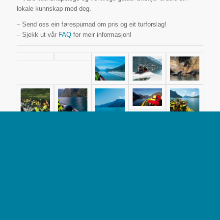
lokale kunnskap med deg.
– Send oss ein førespurnad om pris og eit turforslag!
– Sjekk ut vår
FAQ
for meir informasjon!
STARTPUNKT
Kvar som helst langs indre Sognefjord
VANSKELEGHEITSGRAD
Enkel