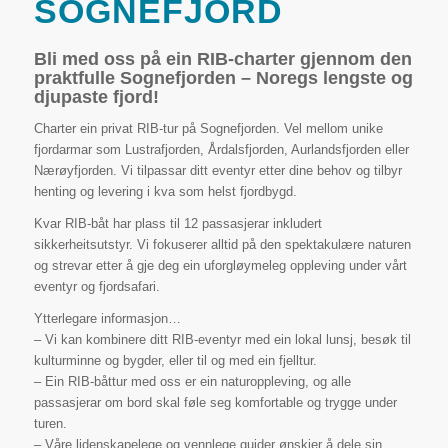
SOGNEFJORD
Bli med oss på ein RIB-charter gjennom den
praktfulle Sognefjorden – Noregs lengste og
djupaste fjord!
Charter ein privat RIB-tur på Sognefjorden. Vel mellom unike
fjordarmar som Lustrafjorden, Årdalsfjorden, Aurlandsfjorden eller
Nærøyfjorden. Vi tilpassar ditt eventyr etter dine behov og tilbyr
henting og levering i kva som helst fjordbygd.
Kvar RIB-båt har plass til 12 passasjerar inkludert
sikkerheitsutstyr. Vi fokuserer alltid på den spektakulære naturen
og strevar etter å gje deg ein uforgløymeleg oppleving under vårt
eventyr og fjordsafari.
Ytterlegare informasjon…
– Vi kan kombinere ditt RIB-eventyr med ein lokal lunsj, besøk til
kulturminne og bygder, eller til og med ein fjelltur.
– Ein RIB-båttur med oss er ein naturoppleving, og alle
passasjerar om bord skal føle seg komfortable og trygge under
turen.
– Våre lidenskapelege og vennlege guider ønskjer å dele sin