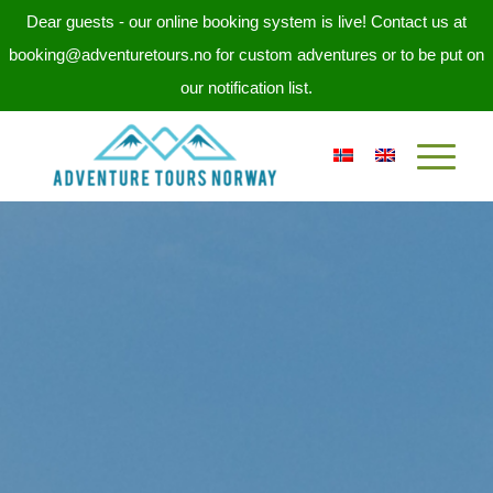
Dear guests - our online booking system is live! Contact us at
booking@adventuretours.no for custom adventures or to be put on
our notification list.