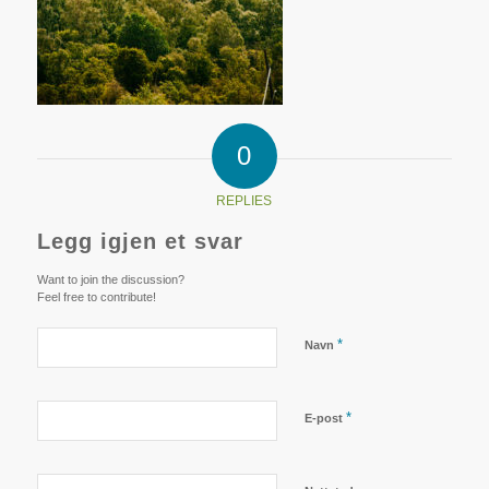
0
REPLIES
Legg igjen et svar
Want to join the discussion?
Feel free to contribute!
*
Navn
*
E-post